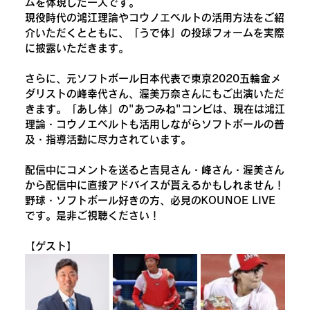
ムを体現した一人です。
現役時代の鴻江理論やコウノエベルトの活用方法をご紹
介いただくとともに、「うで体」の投球フォームを実際
に披露いただきます。
さらに、元ソフトボール日本代表で東京2020五輪金メ
ダリストの峰幸代さん、渥美万奈さんにもご出演いただ
きます。「あし体」の"あつみね"コンビは、現在は鴻江
理論・コウノエベルトも活用しながらソフトボールの普
及・指導活動に尽力されています。
配信中にコメントを送ると吉見さん・峰さん・渥美さん
から配信中に直接アドバイスが貰えるかもしれません！
野球・ソフトボール好きの方、必見のKOUNOE LIVE
です。是非ご視聴ください！
【ゲスト】