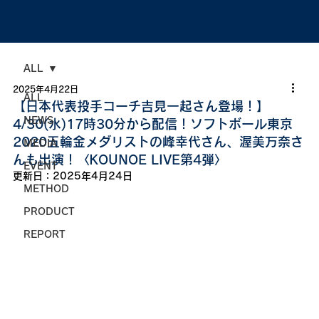
ALL
2025年4月22日
ALL
【日本代表投手コーチ吉見一起さん登場！】
NEWS
4/30(水)17時30分から配信！ソフトボール東京
2020五輪金メダリストの峰幸代さん、渥美万奈さ
MEDIA
んも出演！〈KOUNOE LIVE第4弾〉
EVENT
更新日：
2025年4月24日
METHOD
PRODUCT
REPORT