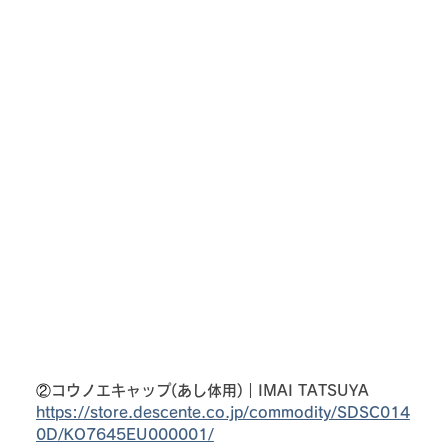
②
コウノエキャップ(あし体用)｜IMAI TATSUYA
https://store.descente.co.jp/commodity/SDSC014
0D/KO7645EU000001/