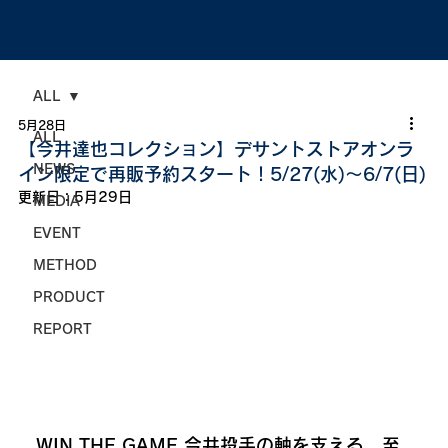
ALL
5月28日
ALL
【今井達也コレクション】デサントストアオンラ
NEWS
イン限定で再販予約スタート！5/27(水)～6/7(日)
更新日：
5月29日
MEDIA
EVENT
METHOD
PRODUCT
REPORT
WIN THE GAME
今井投手の軸を支える、至