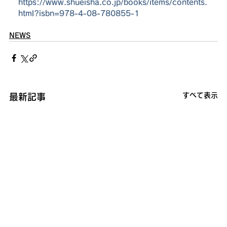
https://www.shueisha.co.jp/books/items/contents.
html?isbn=978-4-08-780855-1
NEWS
すべて表示
最新記事