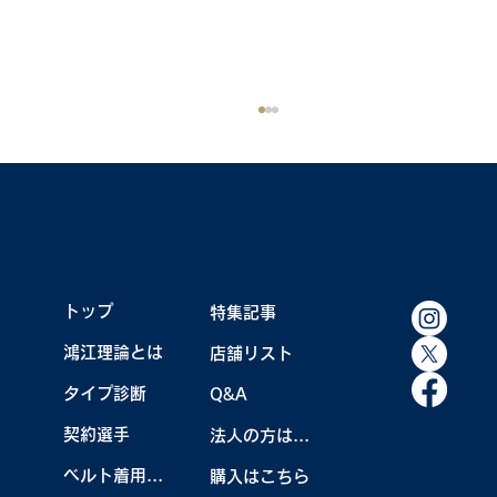
トップ
特集記事
鴻江理論とは
店舗リスト
【TEAM KOUNOE】うで体・菅楓華プロ
タイプ診断
Q&A
ツアー2勝目！
契約選手
法人の方はこちら
ベルト着用効果
購入はこちら