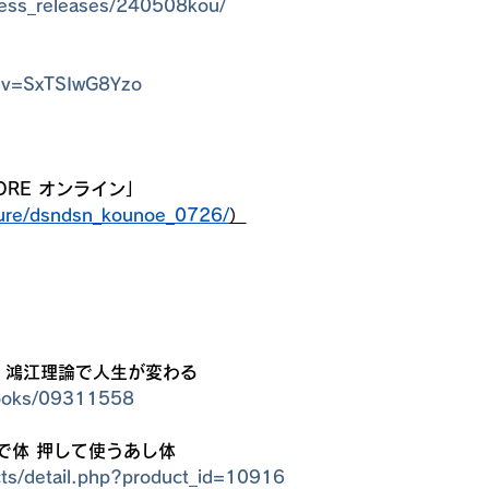
ress_releases/240508kou/
h?v=SxTSIwG8Yzo
ORE オンライン」
ature/dsndsn_kounoe_0726/
）
」鴻江理論で人生が変わる
books/09311558
で体 押して使うあし体
ucts/detail.php?product_id=10916