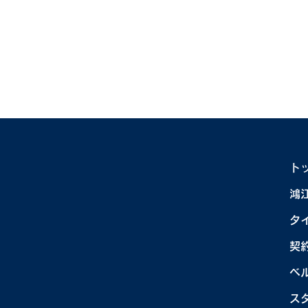
ト
【今井達也コレクション】デ
【
鴻
サントストアオンライン限定
体
タ
で再販予約スタート！
目
5/27(水)～6/7(日)
契
ベ
ス