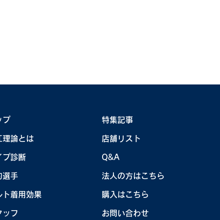
ップ
特集記事
TEAM KOUNOE】うで
【KOUNOEキャ
江理論とは
店舗リスト
・菅楓華プロツアー2勝
活動報告
イプ診断
Q&A
！
約選手
法人の方はこちら
ルト着用効果
購入はこちら
タッフ
お問い合わせ