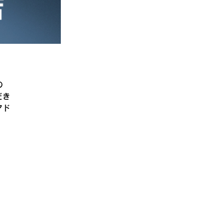
の
だき
アド