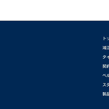
ト
日本女子ソフトボールリー
日
鴻
グ 交流節富山大会
グ
タ
×KOUNOEコラボ コウノエ
×
体験会開催<7月5-6日>
開
契
ベ
ス
製