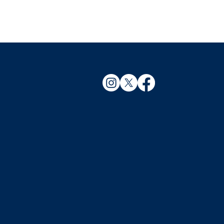
ズ体験＆販売
ミリー溝口
3月30日(日)