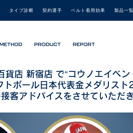
は
タイプ診断
契約選手
ベルト着用効果
製品一
METHOD
PRODUCT
REPORT
百貨店 新宿店 で“コウノエイベン
フトボール日本代表金メダリスト
接接客アドバイスをさせていただ