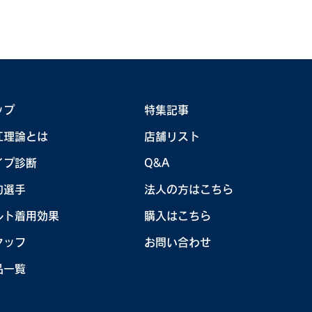
ップ
特集記事
本女子ソフトボールリー
コウノエシリー
江理論とは
店舗リスト
 第1節石川大会
会@マルイファ
イプ診断
Q&A
KOUNOE コウノエ体験会
〈3月28日(金)-
催<4月19-20日>
開催！！〉
約選手
法人の方はこちら
ルト着用効果
購入はこちら
タッフ
お問い合わせ
品一覧