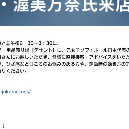
0と②午後2：30～3：30に、
エア・用品売り場【デサント】に、元女子ソフトボール日本代表
奈さんにお越しいただき、皆様に直接接客・アドバイスをいた
り、ひざ痛など日ごろのお悩みのある方や、運動時の動き方の
寄りください。
njuku/access/
↓↓