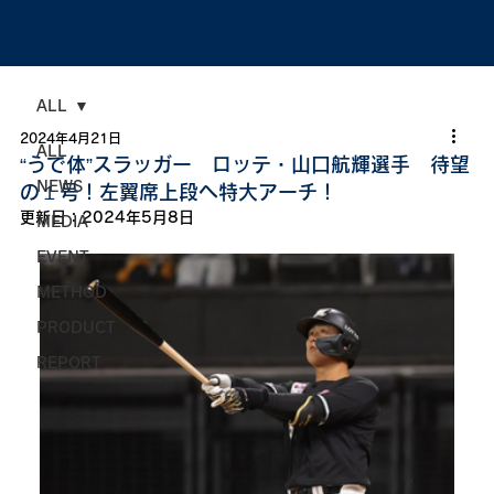
ALL
2024年4月21日
ALL
“うで体”スラッガー ロッテ・山口航輝選手 待望
NEWS
の１号！左翼席上段へ特大アーチ！
更新日：
2024年5月8日
MEDIA
EVENT
METHOD
PRODUCT
REPORT