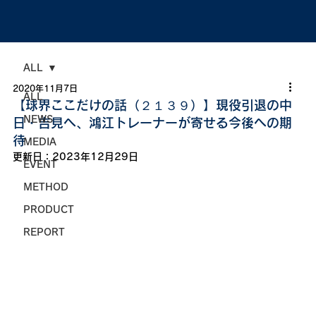
ALL
2020年11月7日
ALL
【球界ここだけの話（２１３９）】現役引退の中
NEWS
日・吉見へ、鴻江トレーナーが寄せる今後への期
待
MEDIA
更新日：
2023年12月29日
EVENT
METHOD
PRODUCT
REPORT