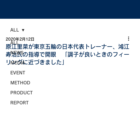
ALL
2020年2月12日
ALL
原江里菜が東京五輪の日本代表トレーナー、鴻江
NEWS
寿治氏の指導で開眼 「調子が良いときのフィー
リングに近づきました」
MEDIA
EVENT
METHOD
PRODUCT
REPORT