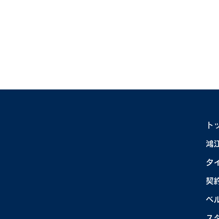
鴻
ト
KOUNOEキャンプ2026 メ
鴻
ディア掲載情報
タ
契
ベ
ス