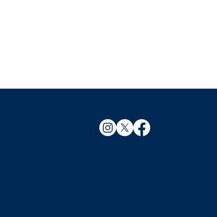
EAM
井達也」選手
手コラボ動画
配信第3弾～