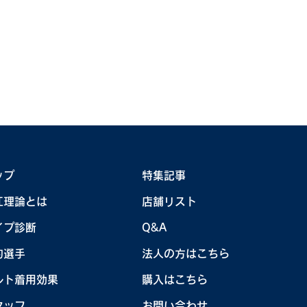
江キャンプ秘蔵写真集
ップ
特集記事
【トクサンTV】T
江理論とは
店舗リスト
KOUNOE「今
イプ診断
Q&A
「種市篤暉」選
配信！～3夜連続
約選手
法人の方はこちら
ルト着用効果
購入はこちら
タッフ
お問い合わせ